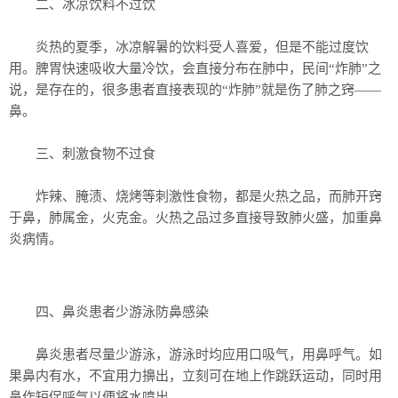
二、冰凉饮料不过饮
炎热的夏季，冰凉解暑的饮料受人喜爱，但是不能过度饮
用。脾胃快速吸收大量冷饮，会直接分布在肺中，民间“炸肺”之
说，是存在的，很多患者直接表现的“炸肺”就是伤了肺之窍——
鼻。
三、刺激食物不过食
炸辣、腌渍、烧烤等刺激性食物，都是火热之品，而肺开窍
于鼻，肺属金，火克金。火热之品过多直接导致肺火盛，加重鼻
炎病情。
四、鼻炎患者少游泳防鼻感染
鼻炎患者尽量少游泳，游泳时均应用口吸气，用鼻呼气。如
果鼻内有水，不宜用力擤出，立刻可在地上作跳跃运动，同时用
鼻作短促呼气以便将水喷出。