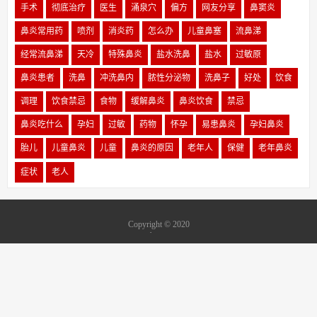
手术
彻底治疗
医生
涌泉穴
偏方
网友分享
鼻窦炎
鼻炎常用药
喷剂
消炎药
怎么办
儿童鼻塞
流鼻涕
经常流鼻涕
天冷
特殊鼻炎
盐水洗鼻
盐水
过敏原
鼻炎患者
洗鼻
冲洗鼻内
脓性分泌物
洗鼻子
好处
饮食
调理
饮食禁忌
食物
缓解鼻炎
鼻炎饮食
禁忌
鼻炎吃什么
孕妇
过敏
药物
怀孕
易患鼻炎
孕妇鼻炎
胎儿
儿童鼻炎
儿童
鼻炎的原因
老年人
保健
老年鼻炎
症状
老人
Copyright © 2020
www.byzmz.com
中国鼻炎网
版权所有
鼻炎怎么治？