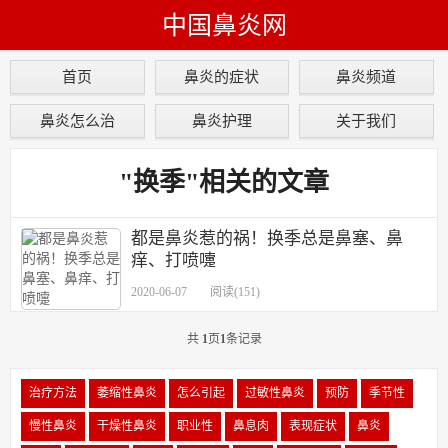
中国鼻炎网
首页
鼻炎的症状
鼻炎频道
鼻炎怎么治
鼻炎护理
关于我们
"换季"相关的文章
都是鼻炎惹的祸！换季总是鼻塞、鼻
痒、打喷嚏
2020-06-07
阅读(151)
共
1
页
1
条记录
治疗方法
萎缩性鼻炎
怎么引起
过敏性鼻炎
预防
季节性
慢性鼻炎
干燥性鼻炎
职业性
鼻息肉
表现症状
鼻炎