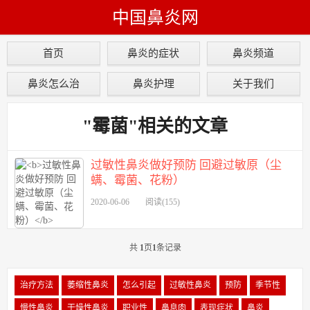
中国鼻炎网
首页
鼻炎的症状
鼻炎频道
鼻炎怎么治
鼻炎护理
关于我们
"霉菌"相关的文章
过敏性鼻炎做好预防 回避过敏原（尘
螨、霉菌、花粉）
2020-06-06
阅读(155)
共
1
页
1
条记录
治疗方法
萎缩性鼻炎
怎么引起
过敏性鼻炎
预防
季节性
慢性鼻炎
干燥性鼻炎
职业性
鼻息肉
表现症状
鼻炎