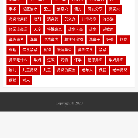
手术
彻底治疗
医生
涌泉穴
偏方
网友分享
鼻窦炎
鼻炎常用药
喷剂
消炎药
怎么办
儿童鼻塞
流鼻涕
经常流鼻涕
天冷
特殊鼻炎
盐水洗鼻
盐水
过敏原
鼻炎患者
洗鼻
冲洗鼻内
脓性分泌物
洗鼻子
好处
饮食
调理
饮食禁忌
食物
缓解鼻炎
鼻炎饮食
禁忌
鼻炎吃什么
孕妇
过敏
药物
怀孕
易患鼻炎
孕妇鼻炎
胎儿
儿童鼻炎
儿童
鼻炎的原因
老年人
保健
老年鼻炎
症状
老人
Copyright © 2020
www.byzmz.com
中国鼻炎网
版权所有
鼻炎怎么治？